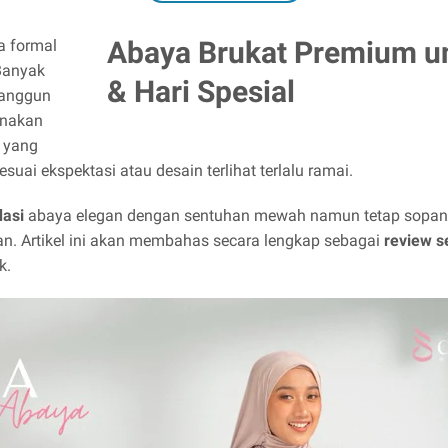
Abaya Brukat Premium u
a formal
 Banyak
& Hari Spesial
 anggun
enakan
a yang
suai ekspektasi atau desain terlihat terlalu ramai.
asi
abaya elegan dengan sentuhan mewah namun tetap sopa
an. Artikel ini akan membahas secara lengkap sebagai
review 
k.