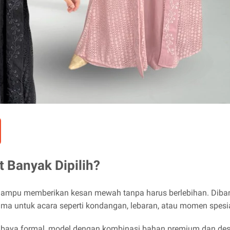
 Banyak Dipilih?
 mampu memberikan kesan mewah tanpa harus berlebihan. Diban
utama untuk acara seperti kondangan, lebaran, atau momen spesia
abaya formal, model dengan kombinasi bahan premium dan des