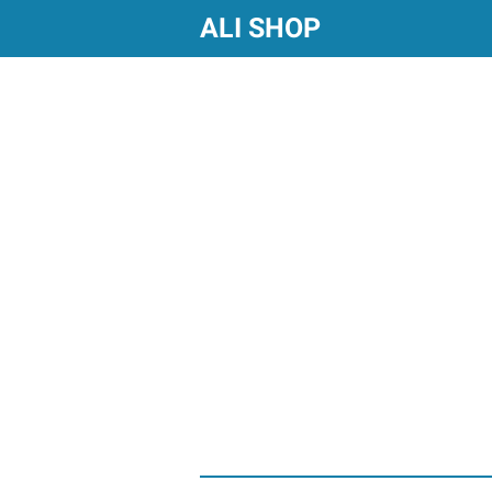
google-site-verification=LyNGgYZV1KvCDNvADyl39SzJM0T
ALI SHOP