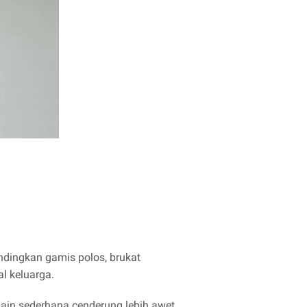
dingkan gamis polos, brukat
l keluarga.
ain sederhana cenderung lebih awet