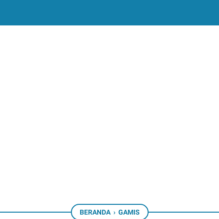
4DKDcaevS9qGpKqM
BERANDA
›
GAMIS